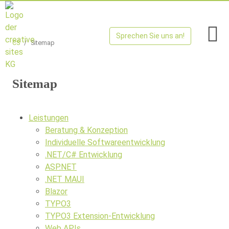
Zur Navigation springen
Zum Inhalt springen
creative sites KG
Sprechen Sie uns an!
CS
Sitemap
Sitemap
Leistungen
Beratung & Konzeption
Individuelle Softwareentwicklung
.NET/C# Entwicklung
ASP.NET
.NET MAUI
Blazor
TYPO3
TYPO3 Extension-Entwicklung
Web APIs