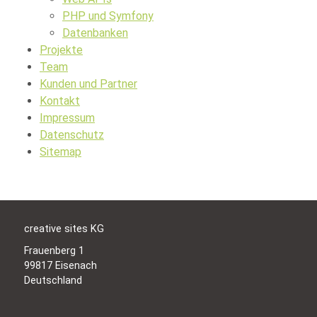
PHP und Symfony
Datenbanken
Projekte
Team
Kunden und Partner
Kontakt
Impressum
Datenschutz
Sitemap
creative sites KG
Frauenberg 1
99817 Eisenach
Deutschland